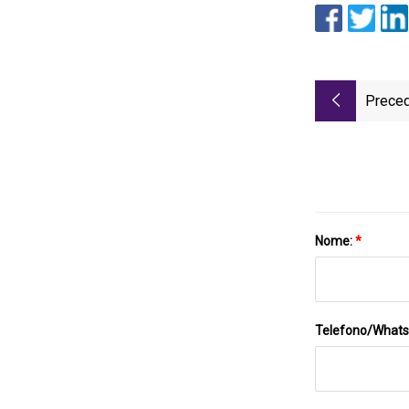
Preced
Nome:
*
Telefono/What