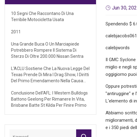
Jun 30, 20
10 Segni Che Raccontano Di Una
Terribile Motocicletta Usata
Spendendo $ 6.0
2011
calebjacobs06
Una Grande Buca O Un Marciapiede
calebjwords
Potrebbero Rompere Il Sistema Di
Sterzo Di Oltre 200.000 Nissan Sentra
Il GMC Syclone 
miglio e negli s
L'ACLU Sostiene Che La Nuova Legge Del
oggigiorno puoi
Texas Prende Di Mira I Drag Show, I Diritti
Del Primo Emendamento Nella Causa
Oppure potrest
Federale
Conclusione Dell'AFL: I Western Bulldogs
"antiruggine" e
Battono Geelong Per Rimanere In Vita,
L'elemento di in
Brisbane Batte St Kilda Per Finire Primo
Abbiamo scritto
miglioramenti, d
e i 350 piedi de