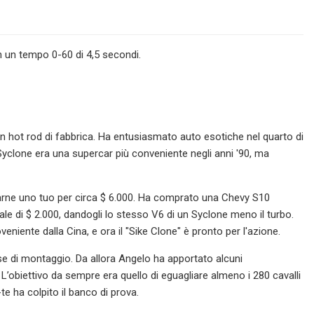
 un tempo 0-60 di 4,5 secondi.
un hot rod di fabbrica. Ha entusiasmato auto esotiche nel quarto di
a Syclone era una supercar più conveniente negli anni '90, ma
rne uno tuo per circa $ 6.000. Ha comprato una Chevy S10
e di $ 2.000, dandogli lo stesso V6 di un Syclone meno il turbo.
eniente dalla Cina, e ora il "Sike Clone" è pronto per l'azione.
se di montaggio. Da allora Angelo ha apportato alcuni
 L’obiettivo da sempre era quello di eguagliare almeno i 280 cavalli
-te ha colpito il banco di prova.