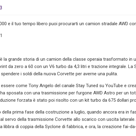
23
00 e il tuo tempo libero puoi procurarti un camion stradale AWD con
11
è la grande storia di un camion della classe operaia trasformato in 
print da zero a 60 con un V6 turbo da 4,3 litri e trazione integrale. L
 spendere i soldi della nuova Corvette per averne una pulita.
i essere come Tony Angelo del canale Stay Tuned su YouTube e crea
 l'ha sposata con una trasmissione per furgone AWD Astro per un total
duzione forzata è stato poi risolto con un kit turbo da 675 dollari prov
 della prima fase della costruzione a luglio, quando ancora era in fa
al servo della trasmissione Corvette allo scarico con uscita laterale.
lla libbra di coppia della Syclone di fabbrica, e ora, la creazione fai-da