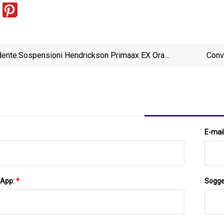
ente:
Sospensioni Hendrickson Primaax EX Ora
Conve
Disponibili Sui Camion Peterbilt
E-mai
sApp:
*
Sogge