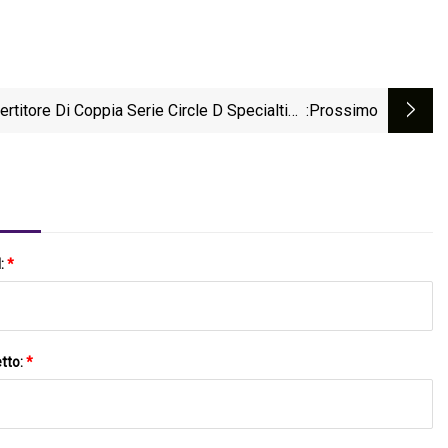
rtitore Di Coppia Serie Circle D Specialties
:Prossimo
Ford HP 10R80
l:
*
tto:
*