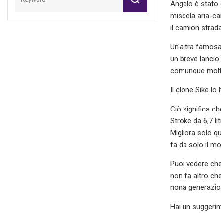
Angelo è stato e
miscela aria-car
il camion strada
Un'altra famosa 
un breve lancio 
comunque molt
Il clone Sike lo
Ciò significa c
Stroke da 6,7 ​​
Migliora solo q
fa da solo il mo
Puoi vedere che
non fa altro che
nona generazion
Hai un suggerim