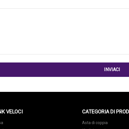
INVIACI
NK VELOCI
CATEGORIA DI PRO
sa
Asta di coppia