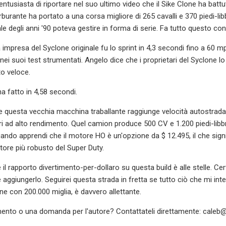
ntusiasta di riportare nel suo ultimo video che il Sike Clone ha battu
burante ha portato a una corsa migliore di 265 cavalli e 370 piedi-libb
le degli anni '90 poteva gestire in forma di serie. Fa tutto questo c
impresa del Syclone originale fu lo sprint in 4,3 secondi fino a 60 mp
nei suoi test strumentati. Angelo dice che i proprietari del Syclone l
o veloce.
 ha fatto in 4,58 secondi.
he questa vecchia macchina traballante raggiunge velocità autostrad
litri ad alto rendimento. Quel camion produce 500 CV e 1.200 piedi-lib
uando apprendi che il motore HO è un'opzione da $ 12.495, il che sign
tore più robusto del Super Duty.
 il rapporto divertimento-per-dollaro su questa build è alle stelle. 
 aggiungerlo. Seguirei questa strada in fretta se tutto ciò che mi inte
e con 200.000 miglia, è davvero allettante.
ento o una domanda per l'autore? Contattateli direttamente:
caleb@