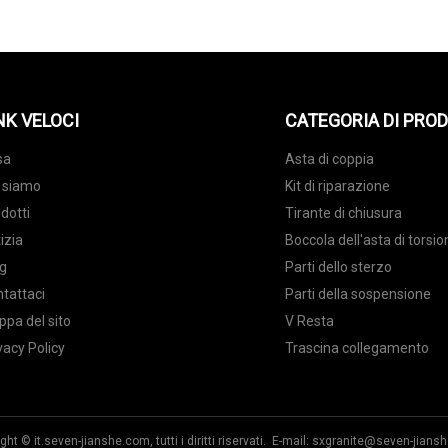
NK VELOCI
CATEGORIA DI PRO
sa
Asta di coppia
 siamo
Kit di riparazione
dotti
Tirante di chiusura
izia
Boccola dell'asta di torsi
g
Parti dello sterzo
tattaci
Parti della sospensione
pa del sito
V Resta
vacy Policy
Trascina collegamento
ght © it.seven-jianshe.com, tutti i diritti riservati. E-mail:
sxgranite@seven-jians