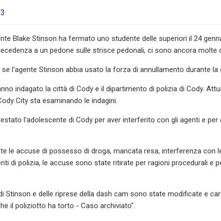
23
nte Blake Stinson ha fermato uno studente delle superiori il 24 gen
recedenza a un pedone sulle strisce pedonali, ci sono ancora molte 
e l'agente Stinson abbia usato la forza di annullamento durante la g
anno indagato la città di Cody e il dipartimento di polizia di Cody. At
Cody City sta esaminando le indagini.
restato l'adolescente di Cody per aver interferito con gli agenti e per e
 le accuse di possesso di droga, mancata resa, interferenza con le f
ti di polizia, le accuse sono state ritirate per ragioni procedurali e
 di Stinson e delle riprese della dash cam sono state modificate e ca
 il poliziotto ha torto - Caso archiviato".