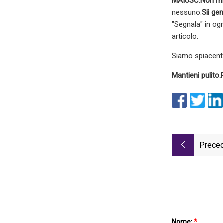
MAIUSC.
Non mi
nessuno.
Sii gen
"Segnala" in og
articolo.
Siamo spiacenti,
Mantieni pulito.
Preced
Nome:
*