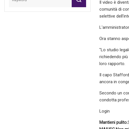
Il video è dive
comunità di com
selettive dell'i
L'amministrator
Ora stanno aspet
"Lo studio lega
richiedendo più 
loro rapporto.
Il capo Stafford
ancora in conged
Secondo un comu
condotta profes
Login
Mantieni pulito.