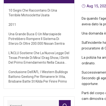
Aug 15, 20
10 Segni Che Raccontano Di Una
Terribile Motocicletta Usata
Da quando l'age
aveva dato la p
2011
Una domanda è s
Una Grande Buca O Un Marciapiede
Potrebbero Rompere Il Sistema Di
Sull'incidente h
Sterzo Di Oltre 200.000 Nissan Sentra
procuratore di 
L'ACLU Sostiene Che La Nuova Legge Del
La polizia ha ar
Texas Prende Di Mira I Drag Show, I Diritti
Del Primo Emendamento Nella Causa
ordinato.
Federale
Conclusione Dell'AFL: I Western Bulldogs
Successivamente
Battono Geelong Per Rimanere In Vita,
Secondo gli agen
Brisbane Batte St Kilda Per Finire Primo
opportune.
Parti del corpo
cam dimostra che