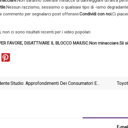
nacciare.
Non saranno tollerate minacce di danneggiare un'altra pers
tile.
Nessun razzismo, sessismo o qualsiasi tipo di -ismo degradante 
ni commento per segnalarci post offensivi.
Condividi con noi.
Ci piace
 non ci sono risultati recenti per i video popolari.
PER FAVORE, DISATTIVARE IL BLOCCO MAIUSC.
Non minacciare.
Sii s
ente:
Studio: Approfondimenti Dei Consumatori E
Toyot
Preferenze Del Marchio Nei P&A Motociclistici
E-mai