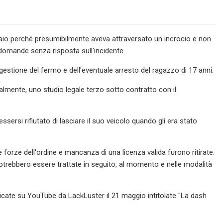
naio perché presumibilmente aveva attraversato un incrocio e non
domande senza risposta sull'incidente.
estione del fermo e dell'eventuale arresto del ragazzo di 17 anni.
tualmente, uno studio legale terzo sotto contratto con il
ssersi rifiutato di lasciare il suo veicolo quando gli era stato
orze dell'ordine e mancanza di una licenza valida furono ritirate.
 potrebbero essere trattate in seguito, al momento e nelle modalità
ricate su YouTube da LackLuster il 21 maggio intitolate "La dash