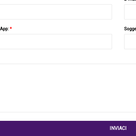
sApp:
*
Sogge
INVIACI