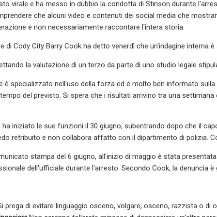
ntato virale e ha messo in dubbio la condotta di Stinson durante l'ar
prendere che alcuni video e contenuti dei social media che mostrano 
nterazione e non necessariamente raccontare l'intera storia.
e di Cody City Barry Cook ha detto venerdì che un'indagine interna è 
tando la valutazione di un terzo da parte di uno studio legale stipula
le è specializzato nell'uso della forza ed è molto ben informato sul
tempo del previsto. Si spera che i risultati arrivino tra una settiman
 ha iniziato le sue funzioni il 30 giugno, subentrando dopo che il cap
o retribuito e non collabora affatto con il dipartimento di polizia. C
nicato stampa del 6 giugno, all'inizio di maggio è stata presentata
sionale dell'ufficiale durante l'arresto. Secondo Cook, la denuncia è 
Si prega di evitare linguaggio osceno, volgare, osceno, razzista o di