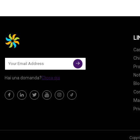
LI
Ca
Chi
Pro
Not
Hai una domanda?
Clicca qui
Blo
Con
Map
Pri
Copyri