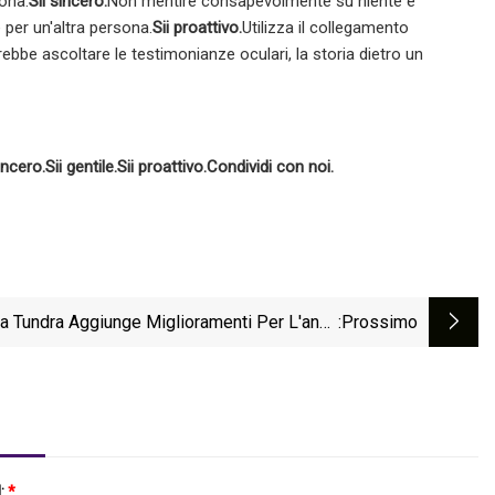
ona.
Sii sincero.
Non mentire consapevolmente su niente e
per un'altra persona.
Sii proattivo.
Utilizza il collegamento
rebbe ascoltare le testimonianze oculari, la storia dietro un
incero.
Sii gentile.
Sii proattivo.
Condividi con noi.
a Tundra Aggiunge Miglioramenti Per L'anno
:Prossimo
Modello 2024
l:
*