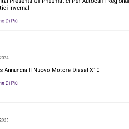
tal Presenta Gli Pneumatici Per Autocarri Regional
ci Invernali
ne Di Più
 2024
 Annuncia Il Nuovo Motore Diesel X10
ne Di Più
 2023