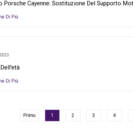
o Porsche Cayenne: Sostituzione Del Supporto Mot
ne Di Più
 2023
 Dell'età
ne Di Più
Primo
1
2
3
4