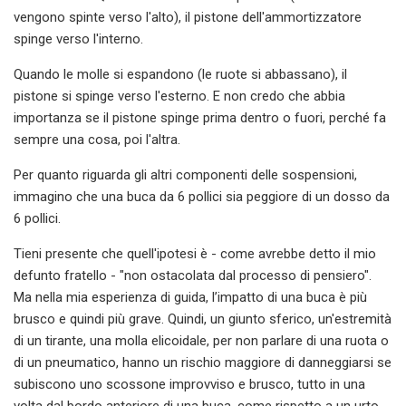
vengono spinte verso l'alto), il pistone dell'ammortizzatore
spinge verso l'interno.
Quando le molle si espandono (le ruote si abbassano), il
pistone si spinge verso l'esterno. E non credo che abbia
importanza se il pistone spinge prima dentro o fuori, perché fa
sempre una cosa, poi l'altra.
Per quanto riguarda gli altri componenti delle sospensioni,
immagino che una buca da 6 pollici sia peggiore di un dosso da
6 pollici.
Tieni presente che quell'ipotesi è - come avrebbe detto il mio
defunto fratello - "non ostacolata dal processo di pensiero".
Ma nella mia esperienza di guida, l’impatto di una buca è più
brusco e quindi più grave. Quindi, un giunto sferico, un'estremità
di un tirante, una molla elicoidale, per non parlare di una ruota o
di un pneumatico, hanno un rischio maggiore di danneggiarsi se
subiscono uno scossone improvviso e brusco, tutto in una
volta dal bordo anteriore di una buca, come rispetto a un urto,