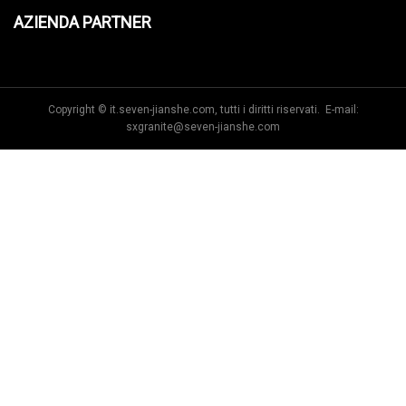
AZIENDA PARTNER
Copyright © it.seven-jianshe.com, tutti i diritti riservati. E-mail:
sxgranite@seven-jianshe.com