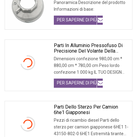
Acciaio Legato In Fabbrica Per
Panoramica Descrizione del prodotto
Parti Di Auto/camion/moto Del
Informazioni di base:
Fuso A Snodo Da 10 Kg A 300 Kg
PER SAPERNE DI PIÙ
Parti In Alluminio Pressofuso Di
Precisione Del Volante Della
Trasmissione
Dimensioni confezione 980,00 cm *
880,00 cm * 780,00 cm Peso lordo
confezione 1.000 kg IL TUO DESIGN
AIUTIAMO A REALIZZA
PER SAPERNE DI PIÙ
Parti Dello Sterzo Per Camion
6he1 Giapponesi
Pezzi di ricambio diesel Parti dello
sterzo per camion giapponese 6HE1 1-
43150-802-0 6HE1 Estremità tirante