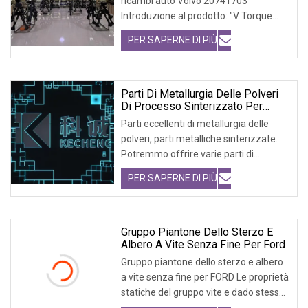
ricambi auto Volvo 20741703
Introduzione al prodotto: "V Torque
Rods" è un tipo d
PER SAPERNE DI PIÙ
Parti Di Metallurgia Delle Polveri
Di Processo Sinterizzato Per
Ricambi Auto Di Ingranaggi A
Parti eccellenti di metallurgia delle
Cremagliera Dello Sterzo
polveri, parti metalliche sinterizzate.
Automatico
Potremmo offrire varie parti di
metallurgi
PER SAPERNE DI PIÙ
Gruppo Piantone Dello Sterzo E
Albero A Vite Senza Fine Per Ford
Gruppo piantone dello sterzo e albero
a vite senza fine per FORD Le proprietà
statiche del gruppo vite e dado stesso
son