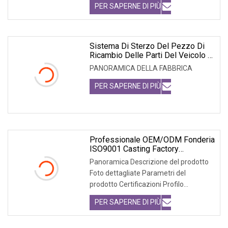
PER SAPERNE DI PIÙ
Sistema Di Sterzo Del Pezzo Di
Ricambio Delle Parti Del Veicolo In
Ghisa/acciaio/alluminio Dell'OEM
PANORAMICA DELLA FABBRICA
Certificato Ts/IATF 16949
PER SAPERNE DI PIÙ
Professionale OEM/ODM Fonderia
ISO9001 Casting Factory
Personalizzato Ad Alte
Panoramica Descrizione del prodotto
Prestazioni Parti Di
Foto dettagliate Parametri del
Auto/auto/camion/veicolo Lega
prodotto Certificazioni Profilo
Dell'articolazione Dello
Sterzo/Parti Del Carrello Elevatore
aziendale Fondata nel
PER SAPERNE DI PIÙ
In Acciaio Inossidabile