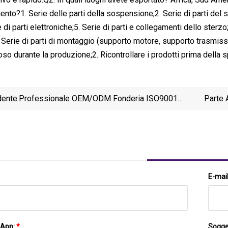
to?1. Serie delle parti della sospensione;2. Serie di parti del s
 di parti elettroniche;5. Serie di parti e collegamenti dello sterzo;
 Serie di parti di montaggio (supporto motore, supporto trasmissi
oso durante la produzione;2. Ricontrollare i prodotti prima della sp
ente:
Professionale OEM/ODM Fonderia ISO9001
Parte 
Casting Factory Personalizzato Ad Alte
De
Prestazioni Parti Di Auto/auto/camion/veicolo
Camion 
Lega Dell'articolazione Dello Sterzo/Parti Del
Carrello Elevatore In Acciaio Inossidabile
E-mai
sApp:
*
Sogge