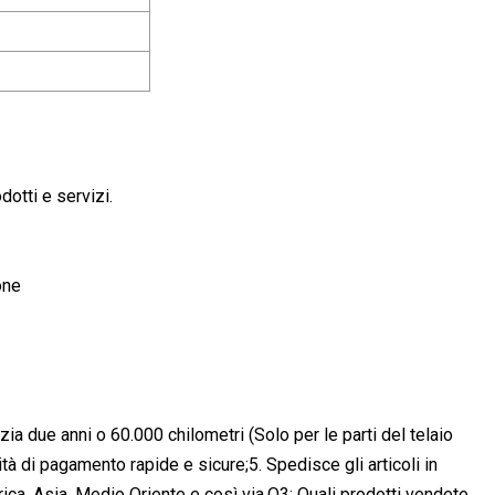
otti e servizi.
one
zia due anni o 60.000 chilometri (Solo per le parti del telaio
à di pagamento rapide e sicure;5. Spedisce gli articoli in
ca, Asia, Medio Oriente e così via.Q3: Quali prodotti vendete