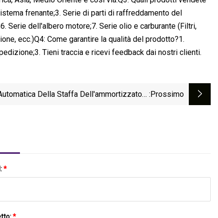
istema frenante;3. Serie di parti di raffreddamento del
6. Serie dell'albero motore;7. Serie olio e carburante (Filtri,
one, ecc.)Q4: Come garantire la qualità del prodotto?1.
edizione;3. Tieni traccia e ricevi feedback dai nostri clienti.
Automatica Della Staffa Dell'ammortizzatore
:Prossimo
lla Sospensione Del Motore Della Parte Del
Pesante Dell'accessorio Automatico Per La
Lavorazione Dei Metalli
l:
*
tto:
*