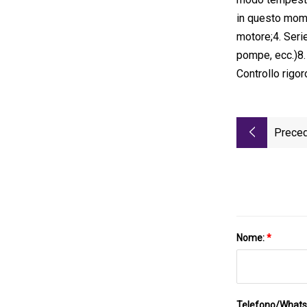
in questo momen
motore;4. Serie
pompe, ecc.)8.
Controllo rigor
Preced
Nome:
*
Telefono/What