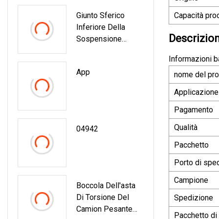
Giunto Sferico
Capacità prod
Inferiore Della
Descrizion
Sospensione
(40160
Informazioni ba
App
nome del pro
Applicazione
Pagamento
Qualità
04942
Pacchetto
Porto di spe
Campione
Boccola Dell'asta
Di Torsione Del
Spedizione
Camion Pesante
Pacchetto di