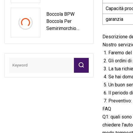
Dei Pezzi Di
Ricambio Di OE
Capacità prod
Boccola BPW
0003500413 Per Il
garanzia
Boccola Per
Rendimento
Semirimorchio
Elevato Del Benz
Boccola Di
Descrizione de
Equilibrio Boccola
Nostro servizi
Dell'asta Di
Faremo del n
Torsione Boccola
Gli ordini d
Fuwa Boccola York
La tua richi
ID36od66h68
Se hai doman
Un buon ser
Il periodo 
Preventivo: 
FAQ
Q1: quali sono 
chiedere l'auto
modo tempestiv