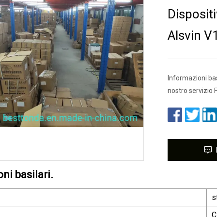
Disposit
Alsvin V
Informazioni bas
nostro servizio
ni basilari.
s
C