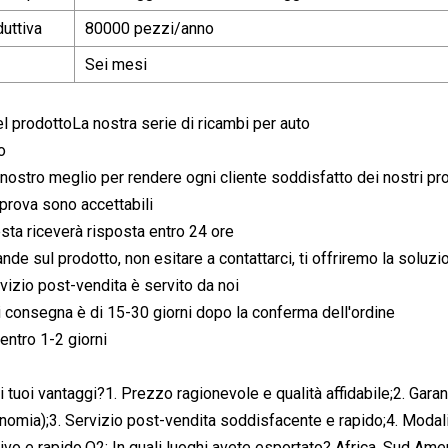
uttiva
80000 pezzi/anno
Sei mesi
l prodottoLa nostra serie di ricambi per auto
o
ostro meglio per rendere ogni cliente soddisfatto dei nostri prod
i prova sono accettabili
esta riceverà risposta entro 24 ore
de sul prodotto, non esitare a contattarci, ti offriremo la soluzi
vizio post-vendita è servito da noi
di consegna è di 15-30 giorni dopo la conferma dell'ordine
entro 1-2 giorni
i tuoi vantaggi?1. Prezzo ragionevole e qualità affidabile;2. Garan
nomia);3. Servizio post-vendita soddisfacente e rapido;4. Modalit
o e rapido.Q2: In quali luoghi avete esportato? Africa, Sud Ameri