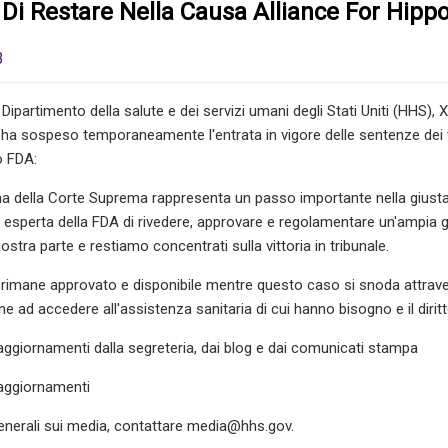
i Restare Nella Causa Alliance For Hipp
3
l Dipartimento della salute e dei servizi umani degli Stati Uniti (HHS),
a sospeso temporaneamente l'entrata in vigore delle sentenze dei tri
o FDA:
na della Corte Suprema rappresenta un passo importante nella giusta
 esperta della FDA di rivedere, approvare e regolamentare un'ampia 
nostra parte e restiamo concentrati sulla vittoria in tribunale.
e rimane approvato e disponibile mentre questo caso si snoda attraver
nne ad accedere all'assistenza sanitaria di cui hanno bisogno e il dirit
i aggiornamenti dalla segreteria, dai blog e dai comunicati stampa
i aggiornamenti
nerali sui media, contattare
media@hhs.gov
.