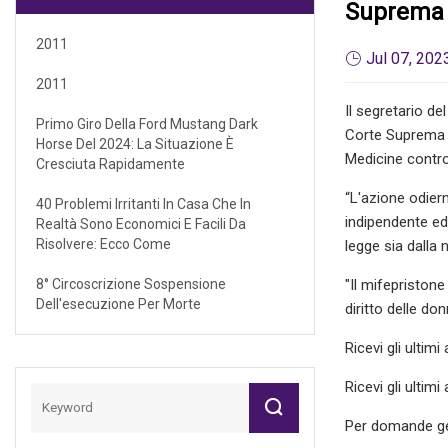
Suprema D
2011
Jul 07, 202
2011
Il segretario de
Primo Giro Della Ford Mustang Dark
Corte Suprema h
Horse Del 2024: La Situazione È
Medicine contr
Cresciuta Rapidamente
“L'azione odier
40 Problemi Irritanti In Casa Che In
indipendente ed
Realtà Sono Economici E Facili Da
Risolvere: Ecco Come
legge sia dalla 
8° Circoscrizione Sospensione
"Il mifepriston
Dell'esecuzione Per Morte
diritto delle do
Ricevi gli ultim
Ricevi gli ultim
Per domande ge