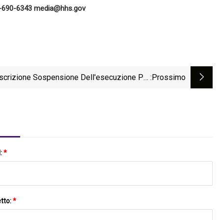
2-690-6343
media@hhs.gov
oscrizione Sospensione Dell'esecuzione Per
:Prossimo
Morte
l:
*
tto:
*