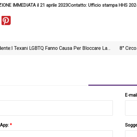
ONE IMMEDIATA il 21 aprile 2023
Contatto: Ufficio stampa HHS 20
ente:
I Texani LGBTQ Fanno Causa Per Bloccare La
8° Circ
Nuova Legge Che Criminalizza I Drag Show
E-mai
sApp:
*
Sogge