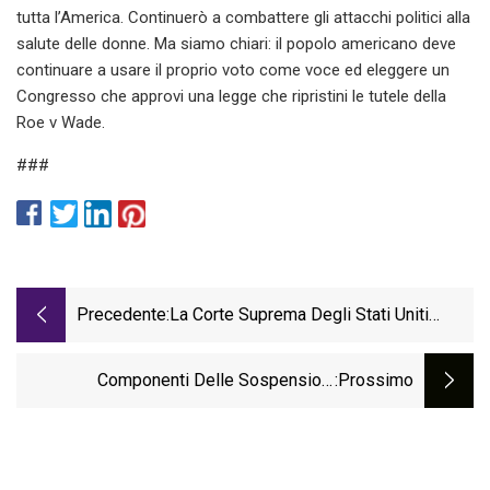
tutta l’America. Continuerò a combattere gli attacchi politici alla
salute delle donne. Ma siamo chiari: il popolo americano deve
continuare a usare il proprio voto come voce ed eleggere un
Congresso che approvi una legge che ripristini le tutele della
Roe v Wade.
###
Precedente:
La Corte Suprema Degli Stati Uniti
Revoca La Sospensione Del Caso
"Hooper V. Tulsa"
Componenti Delle Sospensioni
:Prossimo
Automobilistiche: Garantire Una Guida
Fluida E Stabile Del Veicolo