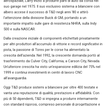
aerospaziale, Larry iniziò a produrre parti di auto da corsa nel
suo garage nel 1975. Il suo esclusivo sistema a bilanciere con
albero accese il successo di T&D negli anni '80 e attirò
l'attenzione della divisione Buick di GM, portando a un
importante impatto sulle gare di resistenza NHRA, sulla Indy
500 e sulla NASCAR.
Dalla creazione iniziale di componenti etichettati privatamente
per altri produttori all'accumulo di vittorie e record significativi in
​​pista, la passione di Tores per le corse ha alimentato la
crescita dell'azienda. Nel 1992, la crescente domanda portò al
trasferimento da Culver City, California, a Carson City, Nevada.
Un'ulteriore crescita ha visto un'espansione edilizia del 75% nel
1999 e continui investimenti in centri di lavoro CNC
all'avanguardia.
Oggi T&D produce sistemi a bilanciere per oltre 400 testate e
vanta una reputazione di qualità, prestazioni e affidabilità. Con
più di 50 dipendenti, T&D si impegna a produrre internamente
con standard rigorosi, compreso personale di progettazione e