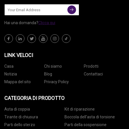
Hai una domanda?
Clicca qui
LINK VELOCI
Casa
Chi siamo
Prodotti
Notizia
Blog
Contattaci
Mappa del sito
Privacy Policy
CATEGORIA DI PRODOTTO
Asta di coppia
Kit di riparazione
Tirante di chiusura
Boccola dell'asta di torsione
Parti dello sterzo
Parti della sospensione