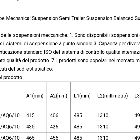
e delle sospensioni meccaniche: 1. Sono disponibili sospensioni 
i, sistemi di sospensione a punto singolo 3. Capacità per diversi
nticazione standard ISO del sistema di controllo qualità internazi
te qualità del prodotto. 7. I prodotti sono popolari nel mercato 
ati del sud-est asiatico.
l prodotto
A1(mm)
A2(mm)
L1(mm)
L2(millimetro)
L3
0/AQ6/10
415
406
485
1310
49
0/AQ6/10
435
426
485
1310
49
0/AQ6/10
465
456
485
1310
49