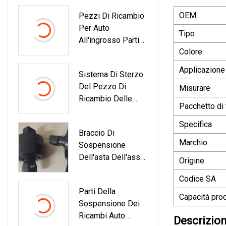
OEM
Pezzi Di Ricambio
Per Auto
Tipo
All'ingrosso Parti
Colore
Di Sospensione
Parti Di Motore Kit
Applicazione
Sistema Di Sterzo
Corpo Accessori
Del Pezzo Di
Misurare
Per Auto Per
Ricambio Delle
Toyota Camry
Pacchetto di 
Parti Del Veicolo In
Acv4#
Ghisa/acciaio/allu
Specifica
Braccio Di
Minio Dell'OEM
Marchio
Sospensione
Certificato Ts/IATF
Dell'asta Dell'asse
16949
Origine
Del Fodero A V Per
Codice SA
Mercedes
Parti Della
Capacità prod
Sospensione Dei
Ricambi Auto
Descrizion