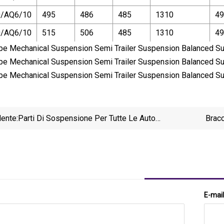
0/AQ6/10
495
486
485
1310
49
0/AQ6/10
515
506
485
1310
49
ente:
Parti Di Sospensione Per Tutte Le Auto
Brac
Americane, Britanniche E Giapponesi Di Alta
Qualità
E-mail