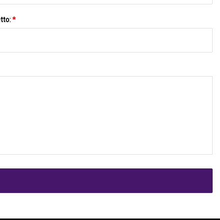
tto:
*