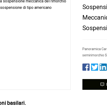
Sospensi
Meccanic
Sospensi
Panoramica Cara
semirimorchio Si
ni basilari.