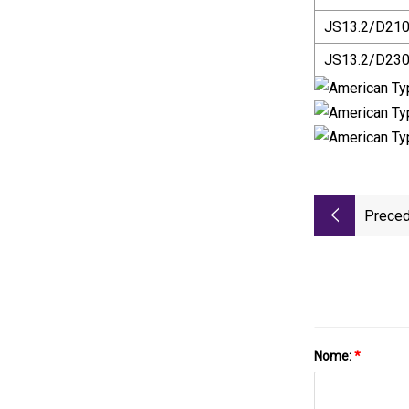
JS13.2/D21
JS13.2/D23
Preced
Nome:
*