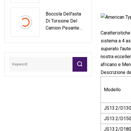
Estremità Del
Tirante Dello
Boccola Dell'asta
Sterzo Del Tirante
Di Torsione Del
Dello Sterzo
Camion Pesante
Ds1287 Per Ford E
Caratteristich
Dei Pezzi Di
sistema a 4 ass
Ricambio Di OE
superato l'aute
0003500413 Per Il
Rendimento
nostra eccellen
Elevato Del Benz
africano e Merc
Descrizione de
Modello
JS13.2/D13
JS13.2/D15
JS13.2/D18