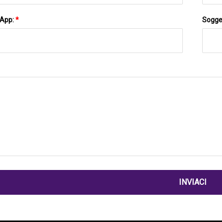
sApp:
*
Sogge
INVIACI