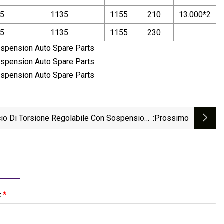
5
1135
1155
210
13.000*2
5
1135
1155
230
cio Di Torsione Regolabile Con Sospensione
:Prossimo
Del Rimorchio Per Camion Di Qualità. Asta Di
Torsione Fissa
:
*