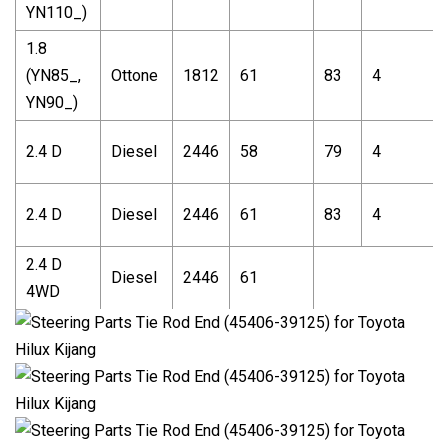
YN110_)
1.8
(YN85_,
Ottone
1812
61
83
4
YN90_)
2.4 D
Diesel
2446
58
79
4
2.4 D
Diesel
2446
61
83
4
2.4 D
Diesel
2446
61
4WD