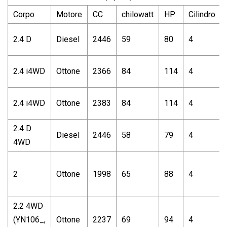
Corpo
Motore
CC
chilowatt
HP
Cilindro
2.4 D
Diesel
2446
59
80
4
2.4 i4WD
Ottone
2366
84
114
4
2.4 i4WD
Ottone
2383
84
114
4
2.4 D
Diesel
2446
58
79
4
4WD
2
Ottone
1998
65
88
4
2.2 4WD
(YN106_,
Ottone
2237
69
94
4