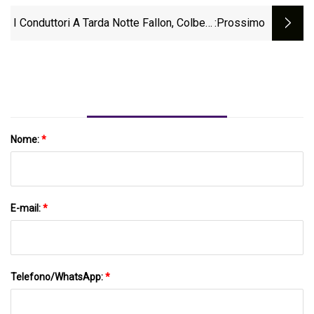
Videochiamata Aggiornate
I Conduttori A Tarda Notte Fallon, Colbert,
:Prossimo
Meyers, Oliver E Kimmel Si Uniscono Per
Il Podcast Di Spotify Durante Lo
Sciopero Degli Scrittori In Corso
Nome:
*
E-mail:
*
Telefono/WhatsApp:
*