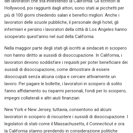
dei lavoratori che sta investendo la California. Gli scrittori di
Hollywood, poi raggiunti dagli attori, sono stati ai picchetti per
più di 100 giorni chiedendo salari e benefici migliori. Anche i
lavoratori delle scuole pubbliche, il personale degli hotel, gli
infermieri e persino i lavoratori della città di Los Angeles hanno
scioperato quest'anno nel sud della California.
Nella maggior parte degli stati gli iscritti ai sindacati in sciopero
non hanno diritto ai sussidi di disoccupazione. In California, i
lavoratori devono soddisfare i requisiti per poter beneficiare dei
sussidi di disoccupazione, come dimostrare di essere
disoccupati senza alcuna colpa e cercare attivamente un
lavoro. Per pagare le bollette, i lavoratori in sciopero di solito
fanno affidamento su risparmi personali, fondi per lo sciopero,
impegni collaterali e altri aiuti finanziari.
New York e New Jersey, tuttavia, consentono ad alcuni
lavoratori in sciopero di riscuotere i sussidi di disoccupazione. I
legislatori di stati come il Massachusetts, il Connecticut e ora
la California stanno prendendo in considerazione politiche