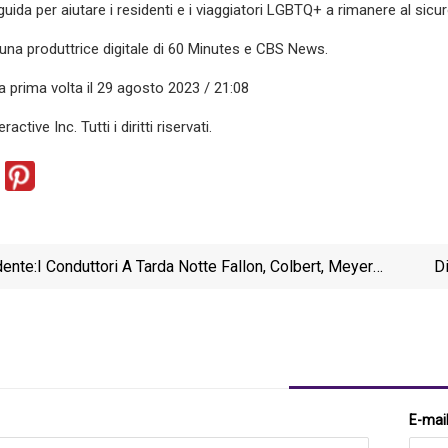
uida per aiutare i residenti e i viaggiatori LGBTQ+ a rimanere al sicur
una produttrice digitale di 60 Minutes e CBS News.
a prima volta il 29 agosto 2023 / 21:08
ctive Inc. Tutti i diritti riservati.
ente:
I Conduttori A Tarda Notte Fallon, Colbert, Meyers,
Di
Oliver E Kimmel Si Uniscono Per Il Podcast Di
Potreb
Spotify Durante Lo Sciopero Degli Scrittori In
Di Legg
Corso
E-mai