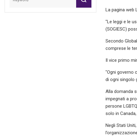
La pagina web L
"Le leggi e le u
(SOGIESC) posso
Secondo Global 
comprese le ten
Il vice primo mi
"Ogni governo c
di ogni singolo
Alla domanda su
impegnati a prom
persone LGBTQI+
solo in Canada,
Negli Stati Unit
l’organizzazion