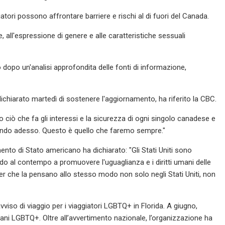
tori possono affrontare barriere e rischi al di fuori del Canada.
e, all'espressione di genere e alle caratteristiche sessuali
 dopo un'analisi approfondita delle fonti di informazione,
 dichiarato martedì di sostenere l'aggiornamento, ha riferito la CBC.
ciò che fa gli interessi e la sicurezza di ogni singolo canadese e
cendo adesso. Questo è quello che faremo sempre."
nto di Stato americano ha dichiarato: "Gli Stati Uniti sono
endo al contempo a promuovere l'uguaglianza e i diritti umani delle
r che la pensano allo stesso modo non solo negli Stati Uniti, non
viso di viaggio per i viaggiatori LGBTQ+ in Florida. A giugno,
cani LGBTQ+. Oltre all’avvertimento nazionale, l’organizzazione ha