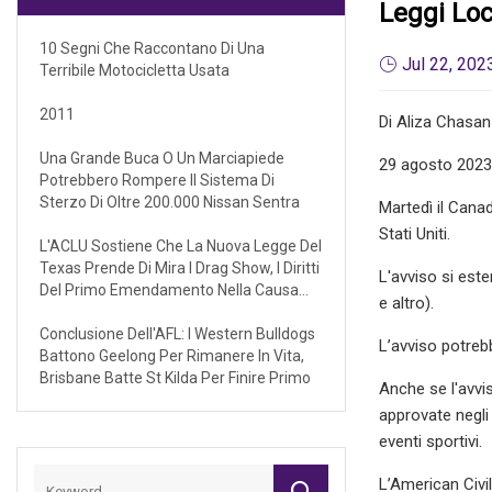
Leggi Loc
10 Segni Che Raccontano Di Una
Jul 22, 202
Terribile Motocicletta Usata
2011
Di Aliza Chasan
Una Grande Buca O Un Marciapiede
29 agosto 2023 
Potrebbero Rompere Il Sistema Di
Sterzo Di Oltre 200.000 Nissan Sentra
Martedì il Canad
Stati Uniti.
L'ACLU Sostiene Che La Nuova Legge Del
Texas Prende Di Mira I Drag Show, I Diritti
L'avviso si este
Del Primo Emendamento Nella Causa
e altro).
Federale
Conclusione Dell'AFL: I Western Bulldogs
L’avviso potreb
Battono Geelong Per Rimanere In Vita,
Brisbane Batte St Kilda Per Finire Primo
Anche se l'avvis
approvate negli 
eventi sportivi.
L’American Civi