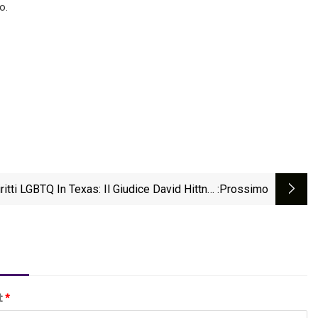
o.
ritti LGBTQ In Texas: Il Giudice David Hittner
:Prossimo
be Bloccare L'entrata In Vigore Del Disegno
e 12 Del Senato, Che Vieta Gli Spettacoli Di
Drag Queen Davanti Ai Bambini
l:
*