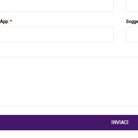
sApp:
*
Sogge
INVIACI