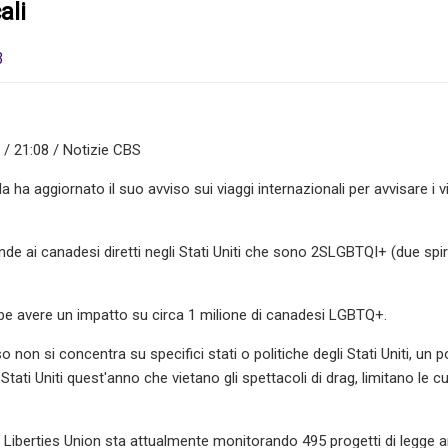
ali
3
/ 21:08 / Notizie CBS
a ha aggiornato il suo avviso sui viaggi internazionali per avvisare i vi
nde ai canadesi diretti negli Stati Uniti che sono 2SLGBTQI+ (due spiriti
be avere un impatto su circa 1 milione di canadesi LGBTQ+.
o non si concentra su specifici stati o politiche degli Stati Uniti, un
Stati Uniti quest'anno che vietano gli spettacoli di drag, limitano le
l Liberties Union sta attualmente monitorando 495 progetti di legge an