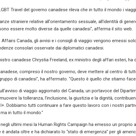
GBT Travel del governo canadese rileva che in tutto il mondo i viaggia
sanze straniere relative all'orientamento sessuale, all'identità di gener
no essere molto diverse da quelle canadesi", afferma il sito web.
Affairs Canada, gli avvisi e i consigli di viaggio vengono emessi solo
denze consolari osservate dai diplomatici canadesi.
nistro canadese Chrystia Freeland, ex ministro degli affari esteri, ha
anadese, compreso il nostro governo, deve mettere al centro di tutto 
 gruppo di canadesi", ha affermato. "Questo è quello che stiamo fa
ll'avviso di viaggio aggiornato del Canada, un portavoce del Dipartime
uovere la tolleranza, l'inclusione, la giustizia e la dignità, contribu
. Dobbiamo tutti continuare a fare questo lavoro con i nostri partne
 ma in tutto il mondo."
i, negli ultimi mesi la Human Rights Campaign ha emesso un proprio av
e è andata oltre e ha dichiarato lo “stato di emergenza” per gli ameri