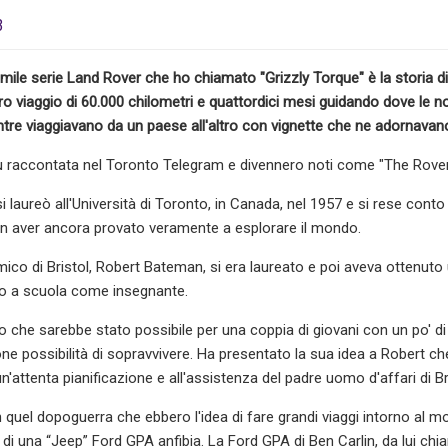
3
'umile serie Land Rover che ho chiamato "Grizzly Torque" è la storia d
oro viaggio di 60.000 chilometri e quattordici mesi guidando dove le 
re viaggiavano da un paese all'altro con vignette che ne adornavano
fu raccontata nel Toronto Telegram e divennero noti come "The Rove
si laureò all'Università di Toronto, in Canada, nel 1957 e si rese conto
 non aver ancora provato veramente a esplorare il mondo.
mico di Bristol, Robert Bateman, si era laureato e poi aveva ottenuto
to a scuola come insegnante.
o che sarebbe stato possibile per una coppia di giovani con un po' di c
 possibilità di sopravvivere. Ha presentato la sua idea a Robert che
un'attenta pianificazione e all'assistenza del padre uomo d'affari di Br
in quel dopoguerra che ebbero l'idea di fare grandi viaggi intorno al mond
i una “Jeep” Ford GPA anfibia. La Ford GPA di Ben Carlin, da lui chi