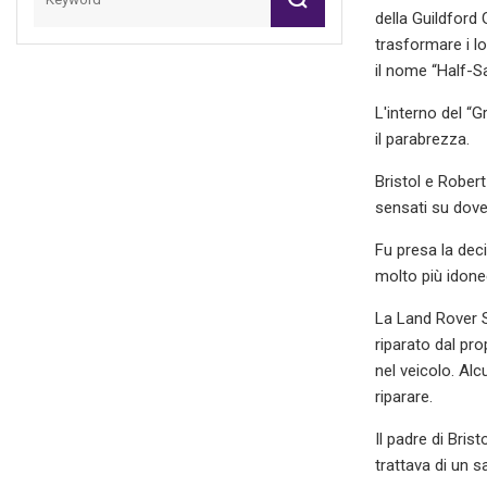
della Guildford
trasformare i l
il nome “Half-S
L'interno del “
il parabrezza.
Bristol e Rober
sensati su dove
Fu presa la deci
molto più idone
La Land Rover S
riparato dal pro
nel veicolo. Alc
riparare.
Il padre di Bris
trattava di un s