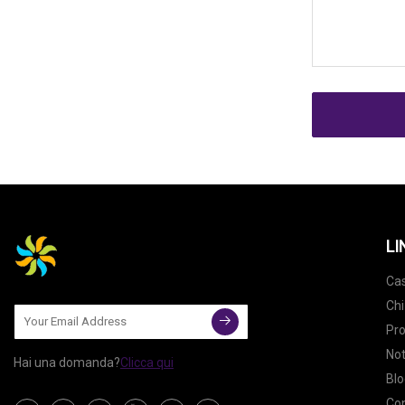
LI
Ca
Chi
Pro
Not
Hai una domanda?
Clicca qui
Blo
Con