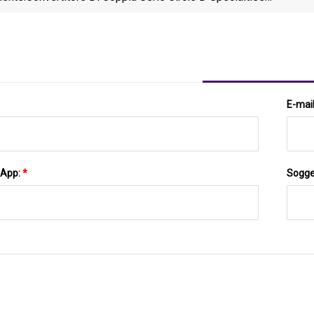
Ford HP 10R80
E-mai
sApp:
*
Sogge