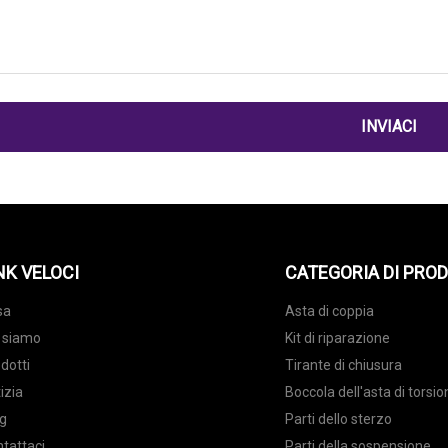
INVIACI
NK VELOCI
CATEGORIA DI PRO
sa
Asta di coppia
 siamo
Kit di riparazione
dotti
Tirante di chiusura
izia
Boccola dell'asta di torsi
g
Parti dello sterzo
tattaci
Parti della sospensione