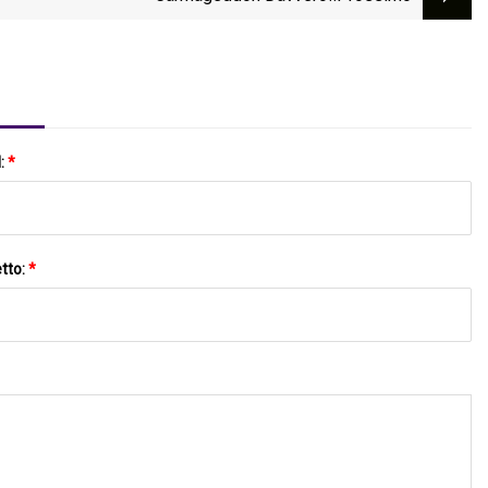
l:
*
tto:
*