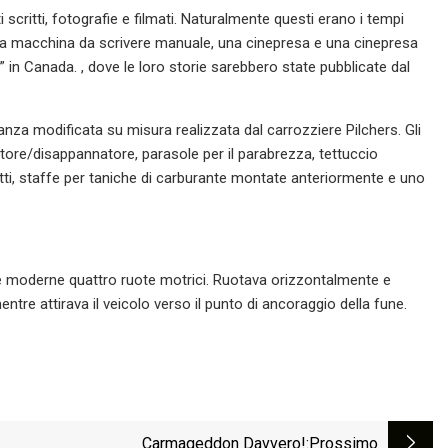
scritti, fotografie e filmati. Naturalmente questi erano i tempi
una macchina da scrivere manuale, una cinepresa e una cinepresa
” in Canada. , dove le loro storie sarebbero state pubblicate dal
anza modificata su misura realizzata dal carrozziere Pilchers. Gli
datore/disappannatore, parasole per il parabrezza, tettuccio
ggetti, staffe per taniche di carburante montate anteriormente e uno
delle moderne quattro ruote motrici. Ruotava orizzontalmente e
ntre attirava il veicolo verso il punto di ancoraggio della fune.
Carmageddon Davvero!
:Prossimo