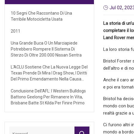
Jul 02, 202
10 Segni Che Raccontano Di Una
Terribile Motocicletta Usata
La storia di un
completare il l
2011
Land Rover ment
Una Grande Buca O Un Marciapiede
Potrebbero Rompere Il Sistema Di
La loro storia 
Sterzo Di Oltre 200.000 Nissan Sentra
Bristol Forster 
L'ACLU Sostiene Che La Nuova Legge Del
dell'altro e di
Texas Prende Di Mira I Drag Show, I Diritti
Del Primo Emendamento Nella Causa
Anche il caro a
Federale
e poi era torna
Conclusione Dell'AFL: I Western Bulldogs
Battono Geelong Per Rimanere In Vita,
Bristol ha decis
Brisbane Batte St Kilda Per Finire Primo
mondo con buone
realtà grazie a 
Ci furono altri 
mondo a bordo d