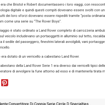
o era che Bristol e Robert documentassero i loro viaggi, con resoconti 
nologia digitale e quindi questi compiti dovevano essere svolti con 
utti dei loro sforzi dovevano essere rispediti tramite “posta ordinaria
am come una serie su "The Rover Boys".
l viaggio è stato ordinato a Land Rover completo di carrozzeria ambul
sul veicolo includevano un portaoggetti in alluminio sul tetto, riscal
 il sedile del passeggero, finestrini laterali avvolgibili, vani portao
ricello.
e era dotato di un verricello a cabestano Land Rover.
l cabestano della Land Rover Serie 1 era diverso dai verricelli tipici 
peratore di avvolgere la fune attorno ad esso e di mantenerla tirata me
ente:
Convertitore Di Coppia Serie Circle D Specialties