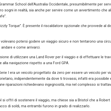
 Grammar School dell'Australia Occidentale, presumibilmente per servi
oro sogni in realtà, sia anche per servire come un avvertimento che a
afe”.
Grizzly Torque”. È presente il riscaldatore opzionale che provvede al 
t volevano potersi godere un viaggio sicuro e non tentarono una cir
 andare e come arrivarci.
sione di utilizzare una Land Rover per il viaggio e di effettuare le t
e alla navigazione rispetto a una Ford GPA.
erie I era un veicolo progettato da zero per essere un veicolo per vi
prietario, indipendentemente da dove ti trovassi, infatti era possibile
une riparazioni richiedevano ingegnosità, ma nel complesso si trattava 
tol si offrì di sostenere il viaggio, ma chiese sia a Bristol che a Rober
acco di soldi, ma entrambi furono in grado di realizzarlo.