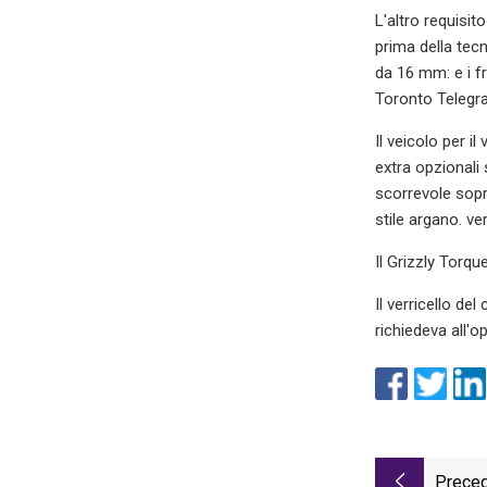
L'altro requisit
prima della tec
da 16 mm: e i fr
Toronto Telegr
Il veicolo per i
extra opzionali 
scorrevole sopra
stile argano. ver
Il Grizzly Torqu
Il verricello de
richiedeva all'o
Preced