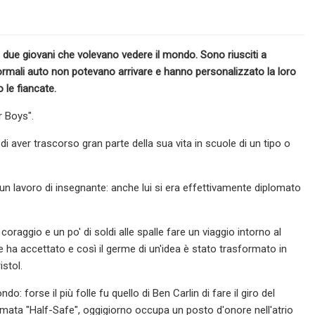
i due giovani che volevano vedere il mondo. Sono riusciti a
normali auto non potevano arrivare e hanno personalizzato la loro
 le fiancate.
r Boys".
 di aver trascorso gran parte della sua vita in scuole di un tipo o
 un lavoro di insegnante: anche lui si era effettivamente diplomato
oraggio e un po' di soldi alle spalle fare un viaggio intorno al
 ha accettato e così il germe di un'idea è stato trasformato in
istol.
o: forse il più folle fu quello di Ben Carlin di fare il giro del
amata "Half-Safe", oggigiorno occupa un posto d'onore nell'atrio