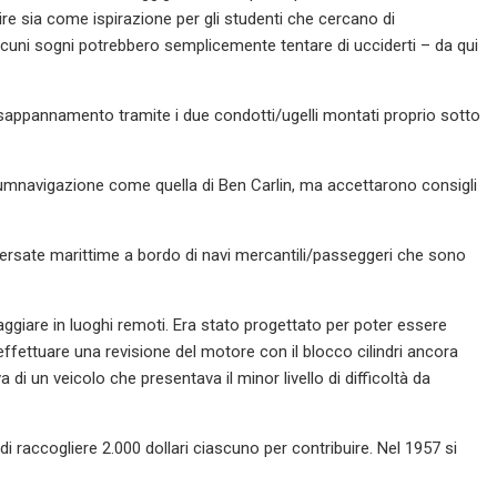
re sia come ispirazione per gli studenti che cercano di
lcuni sogni potrebbero semplicemente tentare di ucciderti – da qui
disappannamento tramite i due condotti/ugelli montati proprio sotto
cumnavigazione come quella di Ben Carlin, ma accettarono consigli
raversate marittime a bordo di navi mercantili/passeggeri che sono
aggiare in luoghi remoti. Era stato progettato per poter essere
 effettuare una revisione del motore con il blocco cilindri ancora
di un veicolo che presentava il minor livello di difficoltà da
t di raccogliere 2.000 dollari ciascuno per contribuire. Nel 1957 si