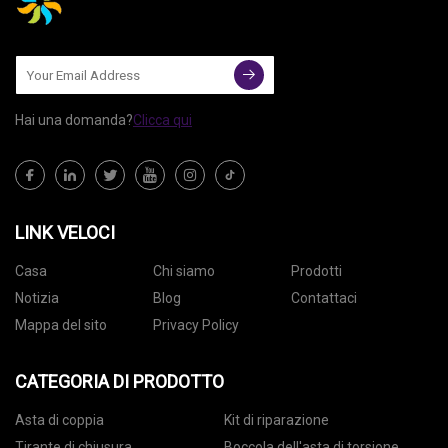
Hai una domanda?
Clicca qui
LINK VELOCI
Casa
Chi siamo
Prodotti
Notizia
Blog
Contattaci
Mappa del sito
Privacy Policy
CATEGORIA DI PRODOTTO
Asta di coppia
Kit di riparazione
Tirante di chiusura
Boccola dell'asta di torsione