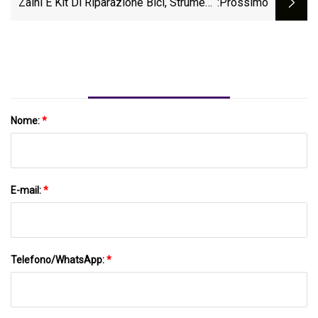
Zaini E Kit Di Riparazione Bici, Strumenti
:Prossimo
Ideali Per Il Divertimento Di Fine Estate E
Autunno
Nome:
*
E-mail:
*
Telefono/WhatsApp:
*