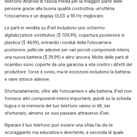
telefono Android di fascia media per la maggior parte delle
persone grazie alla buona qualità costruttiva, un'ottima
fotocamera e un display OLED a 90 Hz migliorato.
Le parti in vendita su iFixit includono uno schermo
digitalizzatore sostitutivo ($ 109,99), copertura posteriore in
plastica ($ 44,99), entrambi i moduli della fotocamera
posteriore, pellicole adesive per vari piccoli componenti interni,
una nuova batteria ($ 39,99) e altro ancora. Molte delle parti di
ricambio sono coperte da una garanzia a vita contro i difetti del
produttore: forse è ovvio, ma le eccezioni includono la batteria
e varie strisce adesive.
Sfortunatamente, oltre alle fotocamere e alla batteria, iFixit non
fornisce altri componenti interni importanti, quindi se la scheda
logica o la memoria del tuo telefono vanno in tilt, sei
sfortunato, almeno se vuoi passare attraverso iFixit.
Riparare il tuo telefono può essere una sfida fai-da-te
scoraggiante ma educativa e divertente, a seconda di quale