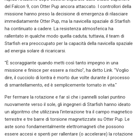
del Falcon 9, con Otter Pup ancora attaccato. I controllori della
missione hanno preso la decisione di emergenza di rilasciare
immediatamente Otter Pup, ma la navicella spaziale di Starfish
ha continuato a cadere. La resistenza atmosferica ha
rallentato in qualche modo quella caduta; tuttavia, il team di
Starfish era preoccupato per la capacità della navicella spaziale
ad energia solare di ricaricarsi.
"È scoraggiante quando metti così tanto impegno in una
missione e finisce per essere a rischio", ha detto Link. "Voglio
dire, il cucciolo di lontra è morto due volte durante il processo
di smantellamento, ed è semplicemente tornato in vita."
Per fermare la rotazione e far sì che i pannelli solari puntino
nuovamente verso il sole, gli ingegneri di Starfish hanno ideato
un algoritmo che utilizzava l'interazione tra il campo magnetico
terrestre e tre barre di torsione magnetizzate su Otter Pup. Le
aste sono fondamentalmente elettromagneti che possono
essere accesi e spenti per rallentare (o accelerare) la rotazione