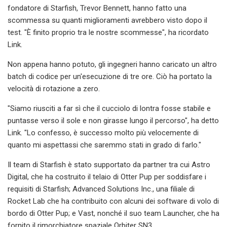
fondatore di Starfish, Trevor Bennett, hanno fatto una
scommessa su quanti miglioramenti avrebbero visto dopo il
test. "È finito proprio tra le nostre scommesse", ha ricordato
Link.
Non appena hanno potuto, gli ingegneri hanno caricato un altro
batch di codice per un'esecuzione di tre ore. Ciò ha portato la
velocità di rotazione a zero.
"Siamo riusciti a far sì che il cucciolo di lontra fosse stabile e
puntasse verso il sole e non girasse lungo il percorso", ha detto
Link. "Lo confesso, è successo molto più velocemente di
quanto mi aspettassi che saremmo stati in grado di farlo."
Il team di Starfish è stato supportato da partner tra cui Astro
Digital, che ha costruito il telaio di Otter Pup per soddisfare i
requisiti di Starfish; Advanced Solutions Inc., una filiale di
Rocket Lab che ha contribuito con alcuni dei software di volo di
bordo di Otter Pup; e Vast, nonché il suo team Launcher, che ha
fornito il rimorchiatore spaziale Orbiter SN3.