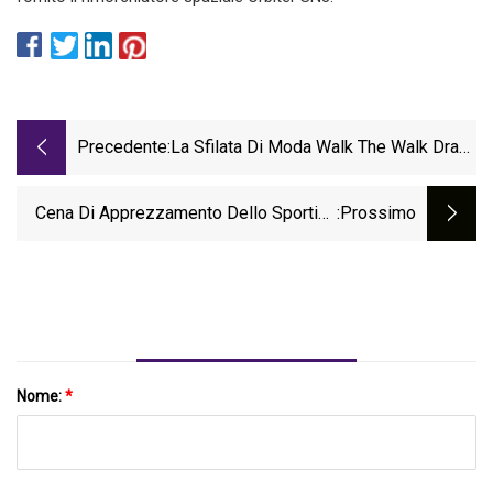
Precedente:
La Sfilata Di Moda Walk The Walk Drag
Raccoglie Quasi $ 160.000 Per Regina's
Lulu's Lodge
Cena Di Apprezzamento Dello Sportivo
:Prossimo
Corridore Ai Cittadini Degli Stati Uniti
Nome:
*