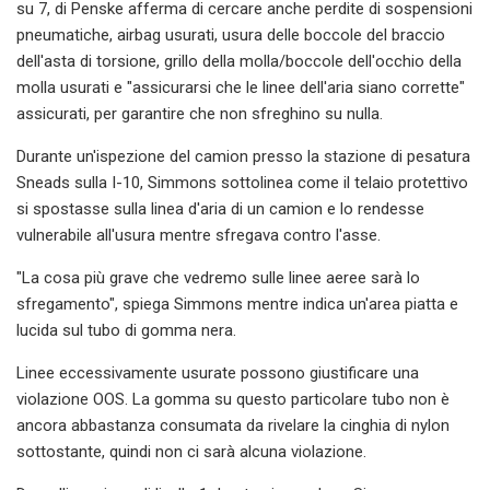
su 7, di Penske afferma di cercare anche perdite di sospensioni
pneumatiche, airbag usurati, usura delle boccole del braccio
dell'asta di torsione, grillo della molla/boccole dell'occhio della
molla usurati e "assicurarsi che le linee dell'aria siano corrette"
assicurati, per garantire che non sfreghino su nulla.
Durante un'ispezione del camion presso la stazione di pesatura
Sneads sulla I-10, Simmons sottolinea come il telaio protettivo
si spostasse sulla linea d'aria di un camion e lo rendesse
vulnerabile all'usura mentre sfregava contro l'asse.
"La cosa più grave che vedremo sulle linee aeree sarà lo
sfregamento", spiega Simmons mentre indica un'area piatta e
lucida sul tubo di gomma nera.
Linee eccessivamente usurate possono giustificare una
violazione OOS. La gomma su questo particolare tubo non è
ancora abbastanza consumata da rivelare la cinghia di nylon
sottostante, quindi non ci sarà alcuna violazione.