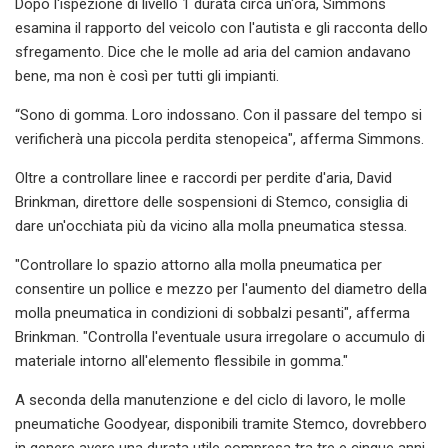
Dopo l'ispezione di livello 1 durata circa un'ora, Simmons
esamina il rapporto del veicolo con l'autista e gli racconta dello
sfregamento. Dice che le molle ad aria del camion andavano
bene, ma non è così per tutti gli impianti.
“Sono di gomma. Loro indossano. Con il passare del tempo si
verificherà una piccola perdita stenopeica", afferma Simmons.
Oltre a controllare linee e raccordi per perdite d'aria, David
Brinkman, direttore delle sospensioni di Stemco, consiglia di
dare un'occhiata più da vicino alla molla pneumatica stessa.
"Controllare lo spazio attorno alla molla pneumatica per
consentire un pollice e mezzo per l'aumento del diametro della
molla pneumatica in condizioni di sobbalzi pesanti", afferma
Brinkman. "Controlla l'eventuale usura irregolare o accumulo di
materiale intorno all'elemento flessibile in gomma."
A seconda della manutenzione e del ciclo di lavoro, le molle
pneumatiche Goodyear, disponibili tramite Stemco, dovrebbero
in genere avere una durata utile compresa tra tre e cinque anni,