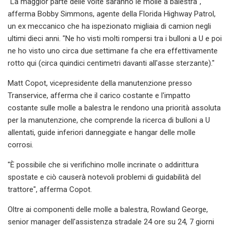
"La maggior parte delle volte saranno le molle a balestra",
afferma Bobby Simmons, agente della Florida Highway Patrol,
un ex meccanico che ha ispezionato migliaia di camion negli
ultimi dieci anni. "Ne ho visti molti rompersi tra i bulloni a U e poi
ne ho visto uno circa due settimane fa che era effettivamente
rotto qui (circa quindici centimetri davanti all'asse sterzante)."
Matt Copot, vicepresidente della manutenzione presso
Transervice, afferma che il carico costante e l'impatto
costante sulle molle a balestra le rendono una priorità assoluta
per la manutenzione, che comprende la ricerca di bulloni a U
allentati, guide inferiori danneggiate e hangar delle molle
corrosi.
"È possibile che si verifichino molle incrinate o addirittura
spostate e ciò causerà notevoli problemi di guidabilità del
trattore", afferma Copot.
Oltre ai componenti delle molle a balestra, Rowland George,
senior manager dell'assistenza stradale 24 ore su 24, 7 giorni