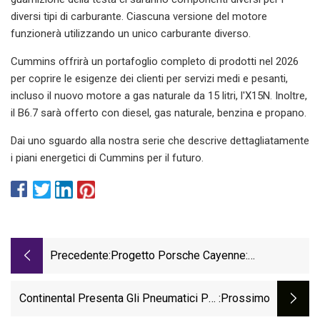
diversi tipi di carburante. Ciascuna versione del motore
funzionerà utilizzando un unico carburante diverso.
Cummins offrirà un portafoglio completo di prodotti nel 2026
per coprire le esigenze dei clienti per servizi medi e pesanti,
incluso il nuovo motore a gas naturale da 15 litri, l'X15N. Inoltre,
il B6.7 sarà offerto con diesel, gas naturale, benzina e propano.
Dai uno sguardo alla nostra serie che descrive dettagliatamente
i piani energetici di Cummins per il futuro.
Precedente:
Progetto Porsche Cayenne:
Sostituzione Del Supporto Motore Del
Braccio Di Reazione
Continental Presenta Gli Pneumatici Per
:Prossimo
Autocarri Regionali Di Quinta