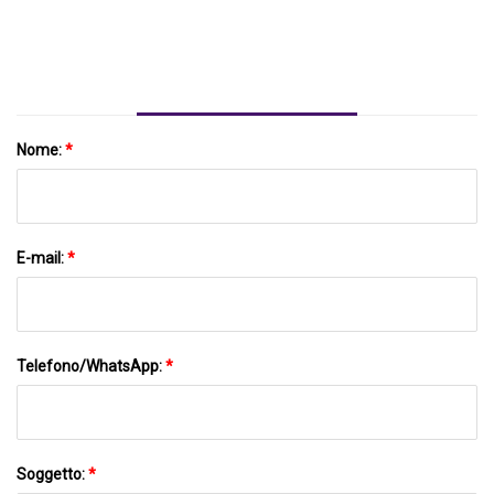
Generazione, La Nuova Offerta Di
Pneumatici Invernali
Nome:
*
E-mail:
*
Telefono/WhatsApp:
*
Soggetto:
*